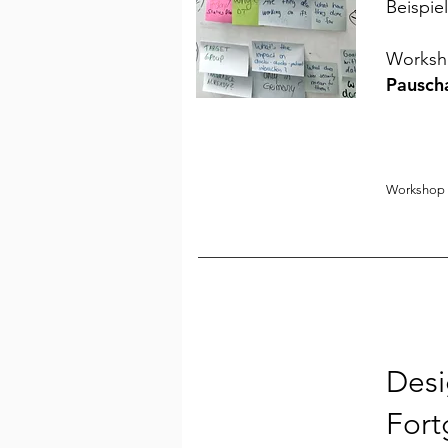
Beispie
Worksho
Pauscha
Workshop e
Desi
Fort