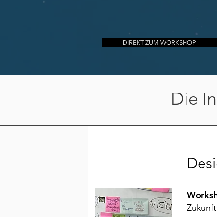
DIREKT ZUM WORKSHOP
Die In
Desi
Works
Zukunft