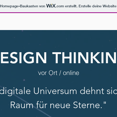
m Homepage-Baukasten von
.com
erstellt. Erstelle deine Websit
WORKSHOP
VOR ORT
ONLINEKURS
POWER
ESIGN THINKI
vor Ort / onlin
e
digitale Universum dehnt sic
Raum für neue Sterne."