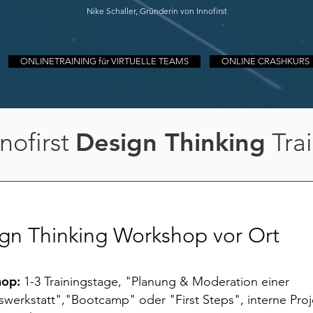
Nike Schaller, Gründerin von Innofirst
ONLINETRAINING für VIRTUELLE TEAMS
ONLINE CRASHKURS
nofirst
Design Thinking
Tra
gn Thinking Workshop vor Ort
hop:
1
-3 Trainingstage, "Planung & Moderation einer
swerkstatt","Bootcamp" oder "First Steps", interne Pro