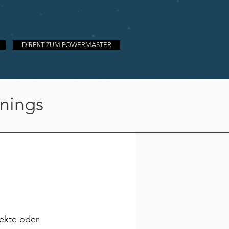
DIREKT ZUM POWERMASTER
inings
jekte oder