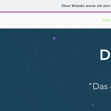
Diese Website wurde mit de
INNO
FIRST
HOME
D
"Das 