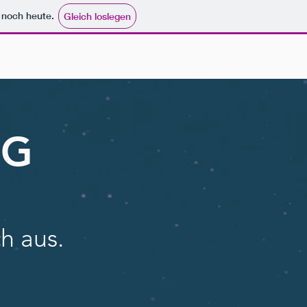
e noch heute.
Gleich loslegen
MASTER
ABOUT
KONTAKT
NG
h aus.